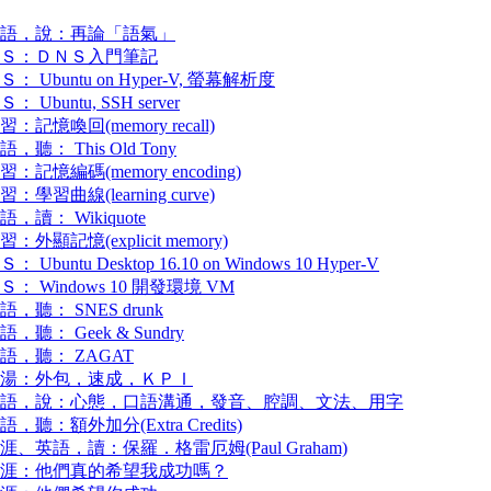
語，說：再論「語氣」
Ｓ：ＤＮＳ入門筆記
Ｓ： Ubuntu on Hyper-V, 螢幕解析度
Ｓ： Ubuntu, SSH server
習：記憶喚回(memory recall)
語，聽： This Old Tony
習：記憶編碼(memory encoding)
習：學習曲線(learning curve)
語，讀： Wikiquote
習：外顯記憶(explicit memory)
： Ubuntu Desktop 16.10 on Windows 10 Hyper-V
Ｓ： Windows 10 開發環境 VM
語，聽： SNES drunk
語，聽： Geek & Sundry
語，聽： ZAGAT
湯：外包，速成，ＫＰＩ
語，說：心態，口語溝通，發音、腔調、文法、用字
語，聽：額外加分(Extra Credits)
涯、英語，讀：保羅．格雷厄姆(Paul Graham)
涯：他們真的希望我成功嗎？