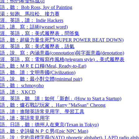
涯：他們希望你成功
語，聽： Bob Ross, Joy of Painting
湯：短跑、馬拉松、接力賽
涯、英語，讀： Indie Hackers
語，讀、寫：話術(weasel word)
涯、英語，寫：美式履歷表，問答集
語，聽：超級力量生死鬥(SUPER POWER BEAT DOWN)
涯、英語，寫：美式履歷表，語氣
語，說、寫：內涵意義(connotation)與字面意義(denotation)
涯、英語，寫：電報寫作風格(telegram style)，美式履歷表
語，聽：ＭＲＥ口糧(Meal, Ready-to-Eat)
語，聽、讀：文明帝國(Civilization)
語，說、聽：最小對立體(minimal pair)
語，聽： schmoyoho
語，讀： XKCD
涯、英語，聽、讀：如何「新創」(How to Start a Startup)
語，聽：爐石戰記玩家， Harry "MaSsan" Cheong
語，讀：進階英語常見用字、學習工具
語，讀：英語常見用字
語、日語，聽：德州人在東京(Texan in Tokyo)
語，聽：史詩級ＮＰＣ男(Epic NPC Man)
語，說：北約音標字母(NATO phonetic alphabet), LAPD radio alpha