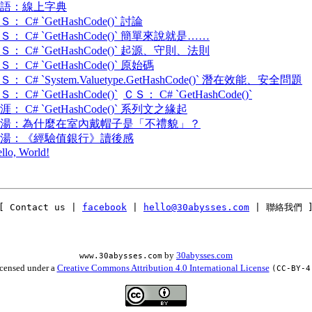
語：線上字典
Ｓ： C# `GetHashCode()` 討論
Ｓ： C# `GetHashCode()` 簡單來說就是……
Ｓ： C# `GetHashCode()` 起源、守則、法則
Ｓ： C# `GetHashCode()` 原始碼
Ｓ： C# `System.Valuetype.GetHashCode()` 潛在效能、安全問題
Ｓ： C# `GetHashCode()`
ＣＳ： C# `GetHashCode()`
涯： C# `GetHashCode()` 系列文之緣起
湯：為什麼在室內戴帽子是「不禮貌」？
湯：《經驗值銀行》讀後感
llo, World!
[ Contact us |
facebook
|
hello@30abysses.com
| 聯絡我們 
by
30abysses.com
www.30abysses.com
licensed under a
Creative Commons Attribution 4.0 International License
(CC-BY-4